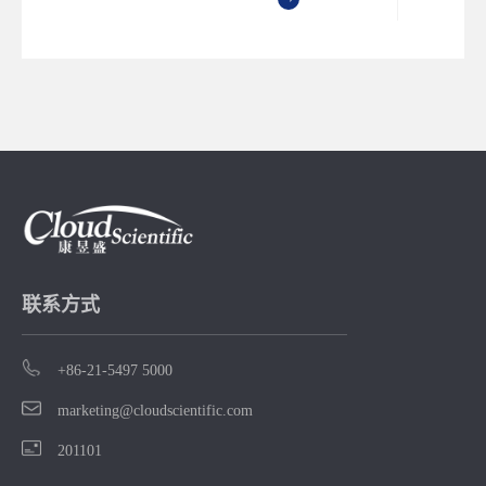
I赋能为
软件。
邀请海
业专
绕理性
新型抗
、成药
等议题
共探下
体药物
径！
联系方式
+86-21-5497 5000
marketing@cloudscientific.com
201101