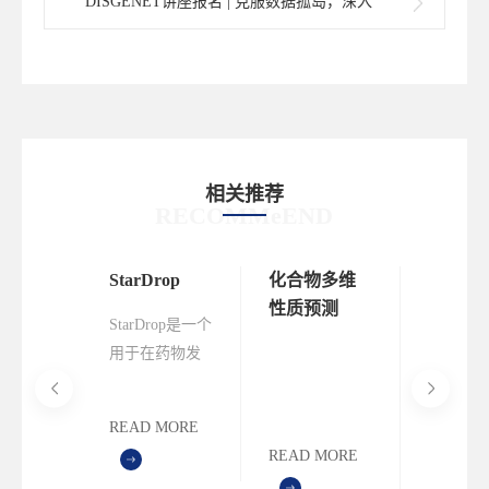
DISGENET讲座报名 | 克服数据孤岛，深入
洞悉可操作的基因组解决方案
相关推荐
RECOMMeEND
届抗体
StarDrop
化合物多维
讲座报名
发现与
性质预测
拟筛选
StarDrop是一个
专题研
高成功
抗体药
用于在药物发
挑战、
与设计
现中辅助决
与策略
将于8月
策、帮助项目
READ MORE
在上海举
组快速确定高
MORE
READ MORE
READ M
结构驱
质量化合物的