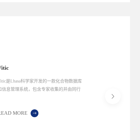
itic
M7 Derek
Vitic是Lhasa科学家开发的一款化合物数据库
Derek Ne
和信息管理系统，包含专家收集的并由同行
预测系统。利用D
评审的、已发表和未发表的高质量毒理数
的致突变性进
据，为研究者和科学家们提供快速获取毒理
并和Sarah N
READ MORE
READ MOR
学数据信息的检索通道。
下的基因毒性