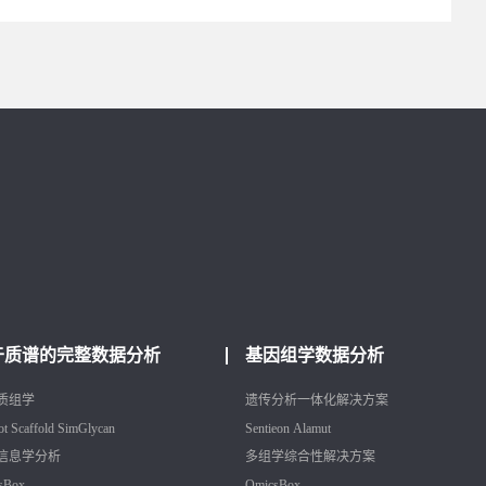
于质谱的完整数据分析
基因组学数据分析
质组学
遗传分析一体化解决方案
ot
Scaffold
SimGlycan
Sentieon
Alamut
信息学分析
多组学综合性解决方案
sBox
OmicsBox