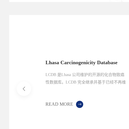
精讲：药物研
Lhasa Carcinogenicity Database
决方案
LCDB 是Lhasa 公司维护的开源的化合物致癌
程，系统拆
性数据库。LCDB 完全继承并基于已经不再维
作流程、核心
护的Carcinogenic Potency Database（CPDB）
药物分析、
READ MORE
杂质研究人
预测工具，
。