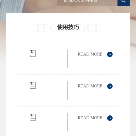
TECHNIQUE
使用技巧
READ MORE
Xybion
QMS
模
块
READ MORE
介
Pristima
绍
Web
模
块
READ MORE
介
Instant
绍
JChem