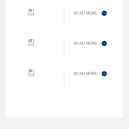
快
速
READ MORE
使
ChemCurator
用
用
手
户
册
使
READ MORE
用
JChem
手
for
册
Office
使
READ MORE
用
Reactor
手
操
册
作
手
册