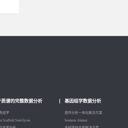
于质谱的完整数据分析
基因组学数据分析
质组学
遗传分析一体化解决方案
ot
Scaffold
SimGlycan
Sentieon
Alamut
信息学分析
多组学综合性解决方案