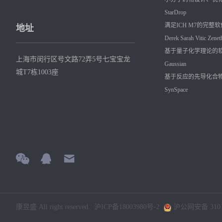
StarDrop
满足ICH M7的完整
地址
Derek
Sarah
Vitic
Zenet
基于量子化学理论的
上海市闵行区号文路72弄5号七宝宝龙
Gaussian
城T7栋1003座
基于反应的先导化合
SynSpace
康昱盛 All right reserved.
沪ICP备18003980号-2
沪公网安备 31011