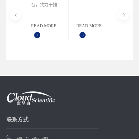
户会
026亚太
台，致力于推
将于9月
动实验过程的
以线上与
合规性和数据
READ MORE
READ MORE
日本现
的完整性
MORE
READ M
结合的
大举
挚邀请
太各个
研究人
参与此
。
联系方式
+86-21-5497 5000