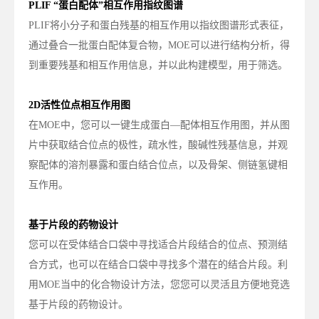
PLIF “蛋白配体”相互作用指纹图谱
PLIF
将小分子和蛋白残基的相互作用以指纹图谱形式表征，
通过叠合一批蛋白配体复合物，
MOE
可以进行结构分析，得
到重要残基和相互作用信息，并以此构建模型，用于筛选。
2D活性位点相互作用图
在
MOE
中，您可以一键生成蛋白—配体相互作用图，并从图
片中获取结合位点的极性，疏水性，酸碱性残基信息，并观
察配体的溶剂暴露和蛋白结合位点，以及骨架、侧链氢键相
互作用。
基于片段的药物设计
您可以在受体结合口袋中寻找适合片段结合的位点、预测结
合方式，也可以在结合口袋中寻找多个潜在的结合片段。利
用
MOE
当中的化合物设计方法，您您可以灵活且方便地竞选
基于片段的药物设计。