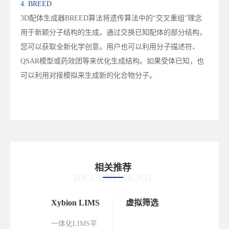
4. BREED
3D配体生成器BREED算法将遗传算法中的“交叉重组”理念
用于新颖分子结构的生成。通过交换已知配体的部分结构，
您可以获取全新化学创意。用户也可以利用分子描述符、
QSAR模型或药效团等来优化生成结构。如果受体已知，也
可以利用对接模拟来生成新的化合物分子。
相关推荐
RECOMMEND
名 |
Xybion LIMS
虚拟筛选
化合物
2026亚
性质预
一体化LIMS平