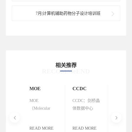
药物？
7月|计算机辅助药物分子设计培训班
相关推荐
RECOMMeEND
 MOE小
MOE
CCDC
SynSpa
药物设
MOE
CCDC：剑桥晶
SynSpac
题培训
（Molecular
体数据中心
款基于反
Operating
则的AI
Environment）
分子结构
READ MORE
READ MORE
READ M
分子操作环
优化平台