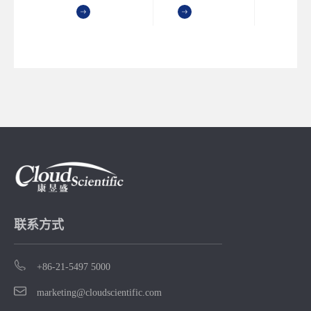
MORE
境，是由加拿
大化学计算集
团 公司
Chemical
Computing
Group Inc.开发
的针对制药和
生命科学的综
合软件系统
联系方式
+86-21-5497 5000
marketing@cloudscientific.com