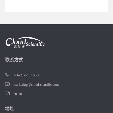
联系方式
+86-21-5497 5000
marketing@cloudscientific.com
201101
地址